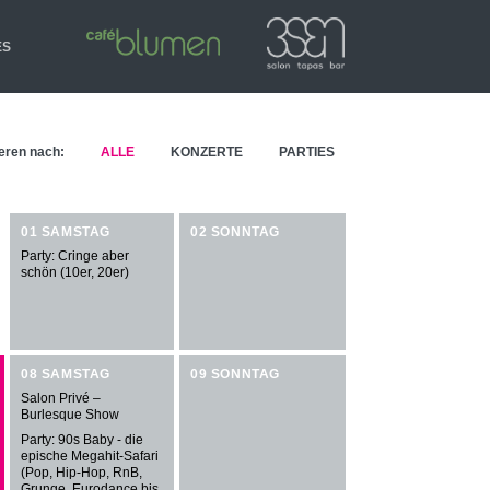
ES
ieren nach:
ALLE
KONZERTE
PARTIES
01 SAMSTAG
02 SONNTAG
Party: Cringe aber
schön (10er, 20er)
08 SAMSTAG
09 SONNTAG
Salon Privé –
Burlesque Show
Party: 90s Baby - die
epische Megahit-Safari
(Pop, Hip-Hop, RnB,
Grunge, Eurodance bis