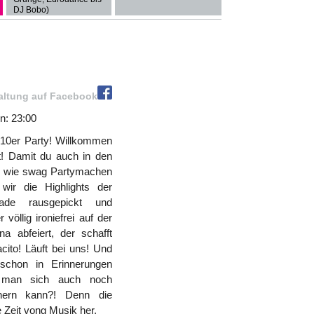
DJ Bobo)
altung auf Facebook
n: 23:00
2010er Party! Willkommen
! Damit du auch in den
t, wie swag Partymachen
wir die Highlights der
ade rausgepickt und
 völlig ironiefrei auf der
a abfeiert, der schafft
ito! Läuft bei uns! Und
schon in Erinnerungen
 man sich auch noch
nnern kann?! Denn die
 Zeit vong Musik her.