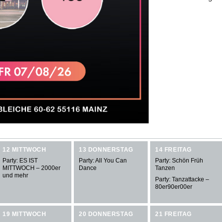
12 MITTWOCH
13 DONNERSTAG
14 FREITAG
Party: ES IST
Party: All You Can
Party: Schön Früh
MITTWOCH – 2000er
Dance
Tanzen
und mehr
Party: Tanzattacke –
80er90er00er
19 MITTWOCH
20 DONNERSTAG
21 FREITAG