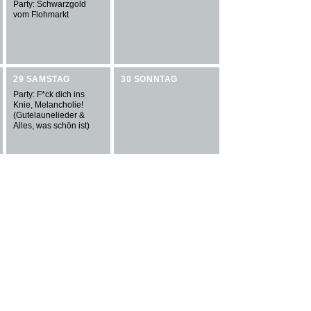
Party: Schwarzgold
vom Flohmarkt
29 SAMSTAG
30 SONNTAG
Party: F*ck dich ins
Knie, Melancholie!
(Gutelaunelieder &
Alles, was schön ist)