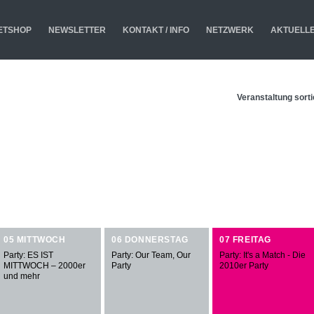
ETSHOP
NEWSLETTER
KONTAKT / INFO
NETZWERK
AKTUELL
Veranstaltung sort
05 MITTWOCH
06 DONNERSTAG
07 FREITAG
Party: ES IST
Party: Our Team, Our
Party: It's a Match - Die
MITTWOCH – 2000er
Party
2010er Party
und mehr