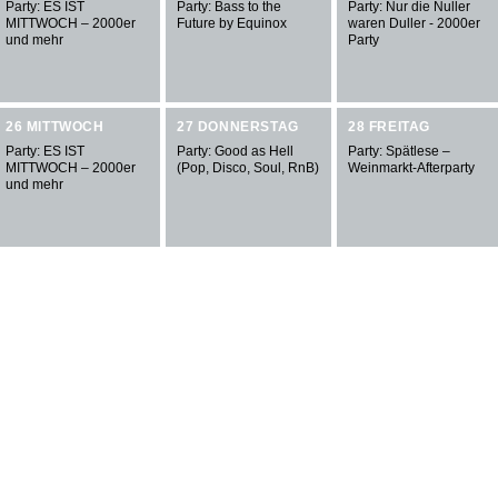
Party: ES IST
Party: Bass to the
Party: Nur die Nuller
MITTWOCH – 2000er
Future by Equinox
waren Duller - 2000er
und mehr
Party
26 MITTWOCH
27 DONNERSTAG
28 FREITAG
Party: ES IST
Party: Good as Hell
Party: Spätlese –
MITTWOCH – 2000er
(Pop, Disco, Soul, RnB)
Weinmarkt-Afterparty
und mehr