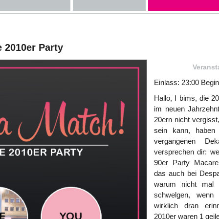
e 2010er Party
Veranst
Einlass: 23:00 Begin
Hallo, I bims, die 
im neuen Jahrzehnt
20ern nicht vergiss
sein kann, haben 
vergangenen Dek
versprechen dir: wer
90er Party Macaren
das auch bei Despac
warum nicht mal 
schwelgen, wenn
wirklich dran eri
2010er waren 1 geile