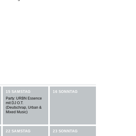
15 SAMSTAG
16 SONNTAG
Party: URBN Essence
mit DJ O.T.
(Deutschrap, Urban &
Mixed Music)
22 SAMSTAG
23 SONNTAG